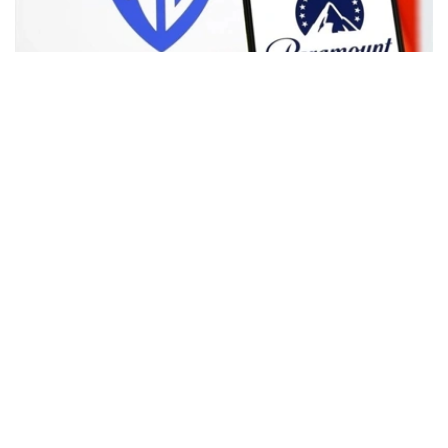
Фото: Аnadolu
根据路透社报道，英国政府表示，在派拉蒙强化了对节目编
排和新闻供给的保证后，政府将不对该交易进行干预。
此前，尽管该交易已获美国和中国等多地监管机构的批准，
但英国政府曾在6月份表示，倾向于对该交易进行干预，并
可能对其发起公共利益调查。
政府指出，派拉蒙天舞首席执行官埃里森（David Ellison）
所提供的保证，已解决英国文化、媒体和体育大臣南迪
（Lisa Nandy）的担忧，这些保证将转化为具有法律约束
力的承诺。
政府指出，派拉蒙已同意，合并后集团在英国的有线电视和