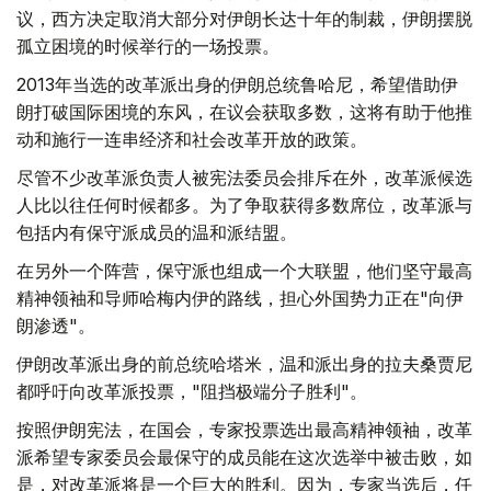
议，西方决定取消大部分对伊朗长达十年的制裁，伊朗摆脱
孤立困境的时候举行的一场投票。
2013年当选的改革派出身的伊朗总统鲁哈尼，希望借助伊
朗打破国际困境的东风，在议会获取多数，这将有助于他推
动和施行一连串经济和社会改革开放的政策。
尽管不少改革派负责人被宪法委员会排斥在外，改革派候选
人比以往任何时候都多。为了争取获得多数席位，改革派与
包括内有保守派成员的温和派结盟。
在另外一个阵营，保守派也组成一个大联盟，他们坚守最高
精神领袖和导师哈梅内伊的路线，担心外国势力正在"向伊
朗渗透"。
伊朗改革派出身的前总统哈塔米，温和派出身的拉夫桑贾尼
都呼吁向改革派投票，"阻挡极端分子胜利"。
按照伊朗宪法，在国会，专家投票选出最高精神领袖，改革
派希望专家委员会最保守的成员能在这次选举中被击败，如
是，对改革派将是一个巨大的胜利。因为，专家当选后，任