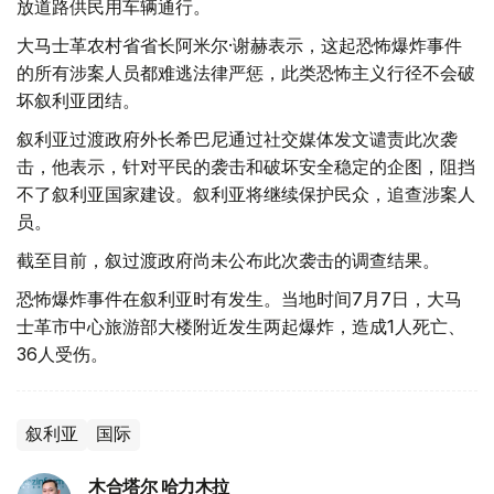
放道路供民用车辆通行。
大马士革农村省省长阿米尔·谢赫表示，这起恐怖爆炸事件
的所有涉案人员都难逃法律严惩，此类恐怖主义行径不会破
坏叙利亚团结。
叙利亚过渡政府外长希巴尼通过社交媒体发文谴责此次袭
击，他表示，针对平民的袭击和破坏安全稳定的企图，阻挡
不了叙利亚国家建设。叙利亚将继续保护民众，追查涉案人
员。
截至目前，叙过渡政府尚未公布此次袭击的调查结果。
恐怖爆炸事件在叙利亚时有发生。当地时间7月7日，大马
士革市中心旅游部大楼附近发生两起爆炸，造成1人死亡、
36人受伤。
叙利亚
国际
木合塔尔 哈力木拉