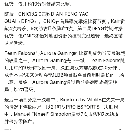
优势，仅用约10分钟便结束比赛。
随后，ONIC以2:0击败DIAN FENG YAO
GUAI（DFYG）。ONIC在首局率先掌握比赛节奏，Kairi贡
献4次击杀、9次助攻且仅阵亡1次。第二局DFYG前期占据
优势，但ONIC凭借对地图资源的控制完成逆转，最终直落
两局晋级。
Team Falcons与Aurora Gaming的比赛则成为当天最激烈
的较量之一。Aurora Gaming先下一城，Team Falcons随
后用时约10分钟扳回一局。决胜局双方鏖战超过20分钟，
成为本届“未来运动会”MLBB项目截至目前用时最长的一场
比赛。最终，Aurora Gaming通过后期关键团战锁定胜
局，以2:1晋级。
最后一场四分之一决赛中，Bigetron by Vitality在先失一局
的情况下连扳两局，以2:1淘汰PRO ESPORTS。决胜局
中，Manuel “Nnael” Simbolon贡献7次击杀和7次助攻，
并保持零阵亡。