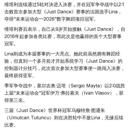
维塔利连续通过5轮对决进入决赛，并在冠军争夺战中以2:1
击败首次参加大型《Just Dance》赛事的法国选手Lina，
夺得“未来运动会—2026”数字舞蹈项目冠军。
维塔利赛后表示，自己从9岁开始接触《Just Dance》，自
2016年起参加各类比赛，而此次是他赢得的首个大型赛事
冠军。
Lina则成为本届赛事的一大亮点。她此前虽然拥有舞蹈经
验，但直到一个多月前才开始系统学习《Just Dance》的
控制器计分技巧，此次首次参加大型赛事便一路闯入决赛，
最终获得亚军。
季军争夺战中，塞尔吉奥·迈塔（Sergio Mayta）以2:0战胜
上届“未来运动会”冠军伊万·弗拉索夫（Ivan Vlasov），获
得第三名。
三届《Just Dance》世界杯冠军乌穆特詹·图通朱
（Umutcan Tutuncu）则在决胜轮中不敌Lina，无缘后续
比赛。