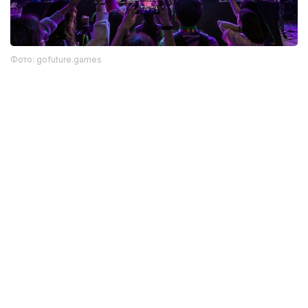
Фото: gofuture.games
数字格斗完成称重 8月8日正式开赛
数字格斗（Phygital Fighting）项目也于7日晚完成赛前称
重。
八支参赛俱乐部中有七支顺利达到规定体重。SWORD选手
Ricardo Chavez未能通过称重，因此被处以4分处罚。
本届赛事共有卫冕冠军Kuznya、东道主Future Nomads，
以及Archangel Michael、RCC、Cagewinner Phygital
Fighting、Nefor MMA、Soldiers of Fortune和SWORD
八支队伍参加。
数字格斗采用“数字游戏+现实搏击”的组合赛制。每场比赛
首先在格斗游戏《FATAL FURY: City of the Wolves》中