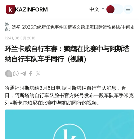
中文
KAZINFORM
热
选举-2026
总统府
任免
事件
国情咨文
跨里海国际运输路线/中间走
点:
12:41, 06 3月 2016
环兰卡威自行车赛：鹦鹉在比赛中与阿斯塔
纳自行车队车手同行（视频）
哈通社阿斯塔纳3月6日电 据阿斯塔纳自行车队消息，近
日，阿斯塔纳自行车队脸书官方账号发布一段车队车手米克
列•斯卡尔珀尼在比赛中与鹦鹉同行的视频。