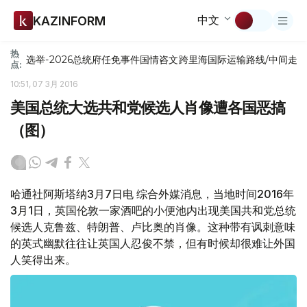
中文
KAZINFORM
热
选举-2026
总统府
任免
事件
国情咨文
跨里海国际运输路线/中间走
点:
10:51, 07 3月 2016
美国总统大选共和党候选人肖像遭各国恶搞
（图）
哈通社阿斯塔纳3月7日电 综合外媒消息，当地时间2016年
3月1日，英国伦敦一家酒吧的小便池内出现美国共和党总统
候选人克鲁兹、特朗普、卢比奥的肖像。这种带有讽刺意味
的英式幽默往往让英国人忍俊不禁，但有时候却很难让外国
人笑得出来。