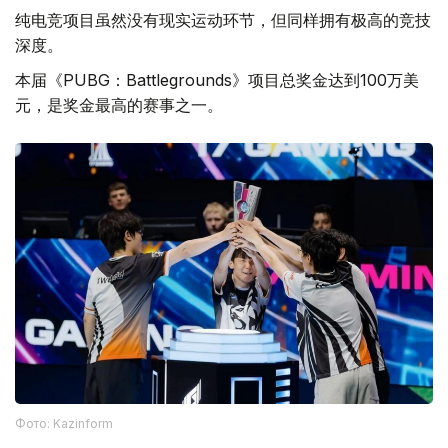
纯电竞项目虽然没有现实运动环节，但同样拥有极高的竞技
深度。
本届《PUBG：Battlegrounds》项目总奖金达到100万美
元，是奖金最高的赛事之一。
Фото: Kazinform