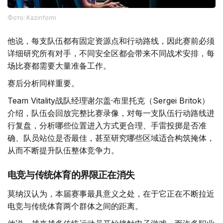
Фото: Kazinform
他说，每支队伍都有固定资源点和行动路线，因此赛前必须
详细研究所有对手，不同安全区都会带来不同战术安排，每
场比赛都需要大量准备工作。
赛后分析同样重要。
Team Vitality战队经理谢尔盖·布里托克（Sergei Britok）
介绍，队伍会回放完整比赛录像，对每一支队伍行动路线进
行复盘，分析哪些位置进入方式更合理、手雷投掷是否准
确、队员站位是否最佳，甚至研究哪些区域适合构筑掩体，
从而不断提升队伍整体竞争力。
电竞与传统体育的界限正在消失
莫纳汉认为，本届赛事最具意义之处，在于它正在不断拉近
电竞与传统体育两个群体之间的距离。