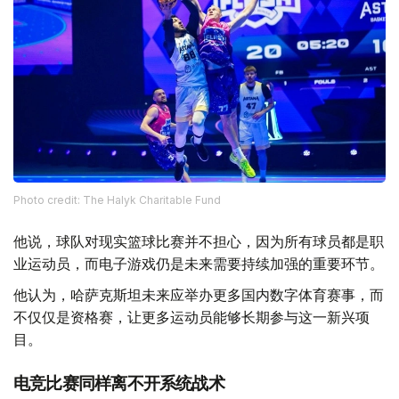
Photo credit: The Halyk Charitable Fund
他说，球队对现实篮球比赛并不担心，因为所有球员都是职
业运动员，而电子游戏仍是未来需要持续加强的重要环节。
他认为，哈萨克斯坦未来应举办更多国内数字体育赛事，而
不仅仅是资格赛，让更多运动员能够长期参与这一新兴项
目。
电竞比赛同样离不开系统战术