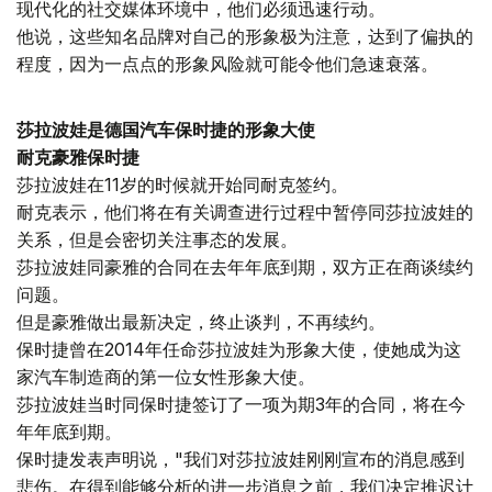
现代化的社交媒体环境中，他们必须迅速行动。
他说，这些知名品牌对自己的形象极为注意，达到了偏执的
程度，因为一点点的形象风险就可能令他们急速衰落。
莎拉波娃是德国汽车保时捷的形象大使
耐克豪雅保时捷
莎拉波娃在11岁的时候就开始同耐克签约。
耐克表示，他们将在有关调查进行过程中暂停同莎拉波娃的
关系，但是会密切关注事态的发展。
莎拉波娃同豪雅的合同在去年年底到期，双方正在商谈续约
问题。
但是豪雅做出最新决定，终止谈判，不再续约。
保时捷曾在2014年任命莎拉波娃为形象大使，使她成为这
家汽车制造商的第一位女性形象大使。
莎拉波娃当时同保时捷签订了一项为期3年的合同，将在今
年年底到期。
保时捷发表声明说，"我们对莎拉波娃刚刚宣布的消息感到
悲伤。在得到能够分析的进一步消息之前，我们决定推迟计