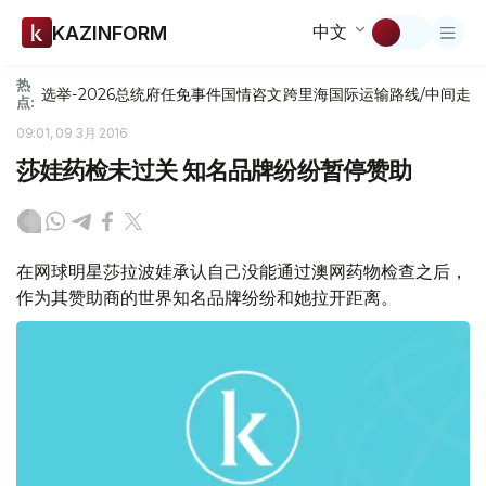
中文
KAZINFORM
热
选举-2026
总统府
任免
事件
国情咨文
跨里海国际运输路线/中间走
点:
09:01, 09 3月 2016
莎娃药检未过关 知名品牌纷纷暂停赞助
在网球明星莎拉波娃承认自己没能通过澳网药物检查之后，
作为其赞助商的世界知名品牌纷纷和她拉开距离。