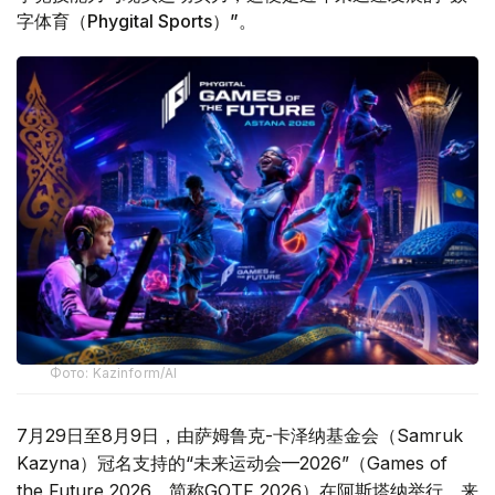
字体育（Phygital Sports）”。
Фото: Kazinform/AI
7月29日至8月9日，由萨姆鲁克-卡泽纳基金会（Samruk
Kazyna）冠名支持的“未来运动会—2026”（Games of
the Future 2026，简称GOTF 2026）在阿斯塔纳举行。来