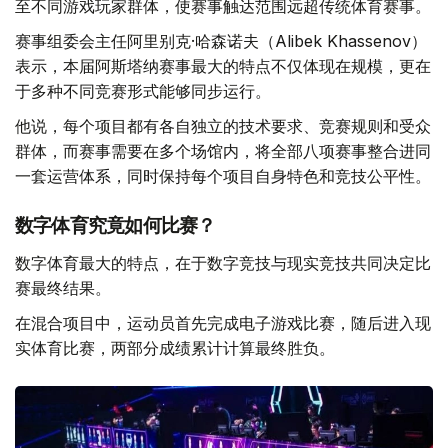
至不同游戏玩家群体，使赛事触达范围远超传统体育赛事。
赛事组委会主任阿里别克·哈森诺夫（Alibek Khassenov）
表示，本届阿斯塔纳赛事最大的特点不仅体现在规模，更在
于多种不同竞赛形式能够同步运行。
他说，每个项目都有各自独立的技术要求、竞赛规则和受众
群体，而赛事需要在多个场馆内，将全部八项赛事整合进同
一套运营体系，同时保持每个项目自身特色和竞技公平性。
数字体育究竟如何比赛？
数字体育最大的特点，在于数字竞技与现实竞技共同决定比
赛最终结果。
在混合项目中，运动员首先完成电子游戏比赛，随后进入现
实体育比赛，两部分成绩累计计算最终胜负。