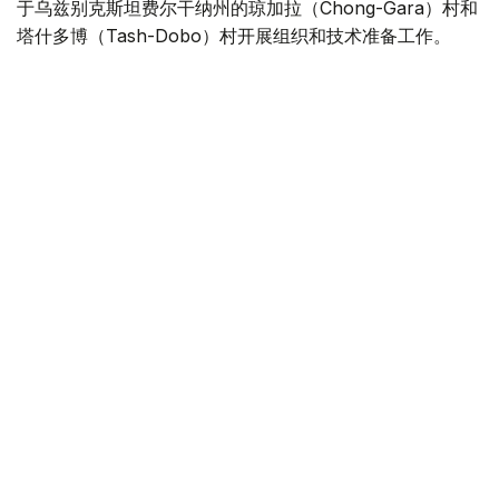
于乌兹别克斯坦费尔干纳州的琼加拉（Chong-Gara）村和
塔什多博（Tash-Dobo）村开展组织和技术准备工作。
目前，工作人员正在对当地居民进行登记，并向居民说明相
关证件办理程序。
7月24日，吉尔吉斯斯坦巴特肯州卡达姆扎伊区举行了两国
联合委员会会议。双方围绕拟移交地区居民的国籍身份、搬
迁安置、财产登记以及生产生活等相关组织工作进行了讨
论。
根据初步统计，琼加拉村和塔什多博村居民主要为吉尔吉斯
族，两村总人口约2500人。
当地居民登记工作完成后，将正式启动为居民办理吉尔吉斯
斯坦国籍的相关程序。
根据双方达成的协议，吉尔吉斯斯坦将向乌兹别克斯坦移交
面积相当的土地，以完成此次边界调整。