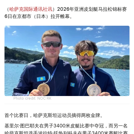
（
哈萨克国际通讯社讯
）2026年亚洲皮划艇马拉松锦标赛
6日在京都市（日本）拉开帷幕。
Photo credit: NOC RK
首个比赛日，哈萨克斯坦运动员摘得两枚金牌。
基里尔·图巴耶夫在男子3400米皮艇比赛中夺冠，而另一名
哈萨克斯坦选手波拉特·托热别科夫在男子3400米赛艇比赛