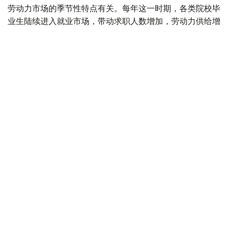
劳动力市场的季节性特点有关。每年这一时期，各类院校毕
业生陆续进入就业市场，带动求职人数增加，劳动力供给增
长速度超过岗位需求增长。
据介绍，从行业分布来看，对劳动力需求最旺盛的是教育领
域，共提供2.34万个空缺岗位。此外，其他服务业（1.6万
个）、医疗卫生和社会服务领域（1.03万个）、农林渔业
（8200个）、制造业（6800个）以及建筑业（5700个）
也存在较大用工需求。
从地区来看，发布空缺岗位数量最多的地区分别为阿斯塔纳
市（8800个）、突厥斯坦州（7600个）、巴甫洛达尔州
（7100个）、阿拉木图市（7000个）以及阿克莫拉州
（6900个）。
按照技能水平划分，雇主需求主要集中在中等技能人才，该
类别岗位占全部招聘需求的38.8%。低技能岗位占30.7%，
高技能专业岗位占30.5%。
劳动和社会保障部表示，7月份，求职者共发布14.12万份简