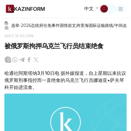
中文
KAZINFORM
热
选举-2026
总统府
任免
事件
国情咨文
跨里海国际运输路线/中间走
点:
20:57, 10 3月 2016
被俄罗斯拘押乌克兰飞行员结束绝食
哈通社阿斯塔纳3月10日电 据外媒报道，自上星期以来抗议
俄罗斯刑事指控而一直绝食的乌克兰飞行员娜迪亚•萨夫琴
科开始进流食。