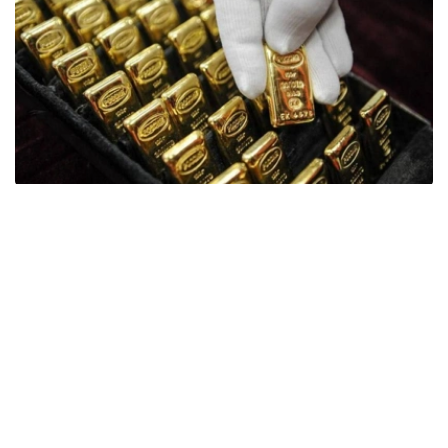
Фото: ӨзА
季度报告显示，哈萨克斯坦国家银行黄金储备增加了15吨。
波兰是2026年第二季度最大的黄金买家。该国在2026年第
二季度增加了51吨黄金储备。
中国购买了33吨黄金，乌兹别克斯坦购买了16吨，哈萨克
斯坦购买了15吨。约旦和捷克共和国的中央银行也分别增加
了6吨黄金储备。
全球各国央行在第二季度共购买了约289吨黄金，比2025年