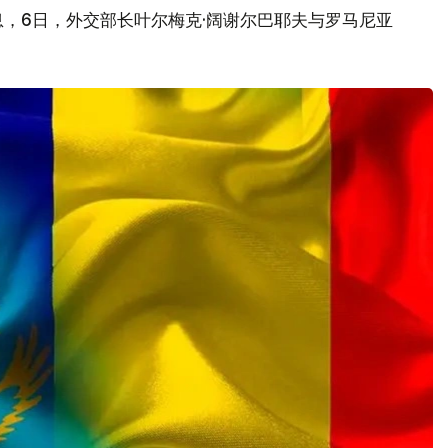
，6日，外交部长叶尔梅克·阔谢尔巴耶夫与罗马尼亚