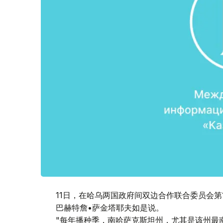
11日，在哈乌两国政府间双边合作联合委员会
巴赫特詹•萨金塔耶夫如是说。
"每年播种季，南哈萨克斯坦州，尤其是该州最