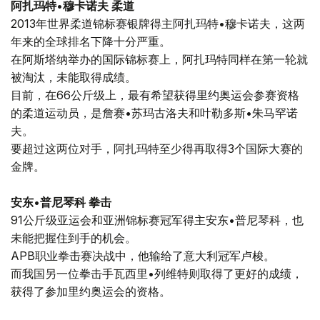
阿扎玛特•穆卡诺夫 柔道
2013年世界柔道锦标赛银牌得主阿扎玛特•穆卡诺夫，这两
年来的全球排名下降十分严重。
在阿斯塔纳举办的国际锦标赛上，阿扎玛特同样在第一轮就
被淘汰，未能取得成绩。
目前，在66公斤级上，最有希望获得里约奥运会参赛资格
的柔道运动员，是詹赛•苏玛古洛夫和叶勒多斯•朱马罕诺
夫。
要超过这两位对手，阿扎玛特至少得再取得3个国际大赛的
金牌。
安东•普尼琴科 拳击
91公斤级亚运会和亚洲锦标赛冠军得主安东•普尼琴科，也
未能把握住到手的机会。
APB职业拳击赛决战中，他输给了意大利冠军卢梭。
而我国另一位拳击手瓦西里•列维特则取得了更好的成绩，
获得了参加里约奥运会的资格。