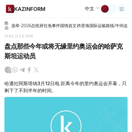
中文
KAZINFORM
热
选举-2026
总统府
任免
事件
国情咨文
跨里海国际运输路线/中间走
点:
10:42, 12 3月 2016
盘点那些今年或将无缘里约奥运会的哈萨克
斯坦运动员
哈通社阿斯塔纳3月12日电 距离今年的里约奥运会开幕，只
剩下了不到半年的时间。