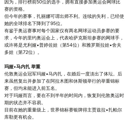
因为，排行榜前50位的选手，拥有直接参加奥运会网球比
赛的资格。
但今年的赛事，扎丽娜可谓出师不利。连续的失利，已经使
她的全球排名下降到了95位。
有鉴于奥运赛事对每个国家仅有两名网球运动员参赛的要
求，今年的里约奥运会上，代表哈萨克斯坦参赛的网球手，
或许将是尤利娅•普婷佐娃（第54位）和雅罗斯拉娃•舍夫
多娃（第72位）。
玛娅•马内扎 举重
伦敦奥运会冠军玛娅•马内扎，在婚后一度淡出了体坛。后
来虽然复出并参加了在阿拉木图和休斯顿举行的举重锦标
赛，但均未能进入前五名。
对于玛娅而言，要在不到半年的时间内，恢复到伦敦奥运时
期的状态并不容易。
目前在她的重量级上，世界锦标赛银牌得主贾兹拉•扎帕尔
库勒更有机会。