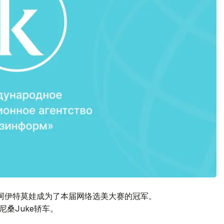
阿伊特莫娃成为了本届网络选美大赛的冠军。
桑Juke轿车。