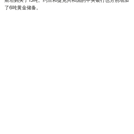
斯坦购买了15吨。约旦和捷克共和国的中央银行也分别增加
了6吨黄金储备。
全球各国央行在第二季度共购买了约289吨黄金，比2025年
同期增长了62%。去年同期，黄金购买量约为178吨。
世界黄金协会称，黄金需求的增长受到地缘政治不确定性、
本季度贵金属价格下跌，以及各国寻求国际储备多元化等因
素的影响。
根据该协会进行的一项调查，89%的央行行长预计未来一
年全球黄金储备量将会增加。45%的受访者表示，他们的
国家计划增加黄金储备。
黄金储备
哈萨克斯坦
经济
央行
金融
木合塔尔 哈力木拉
编译