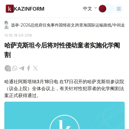
中文
KAZINFORM
热
选举-2026
总统府
任免
事件
国情咨文
跨里海国际运输路线/中间走
点:
10:18, 18 3月 2016
哈萨克斯坦今后将对性侵幼童者实施化学阉
割
哈通社阿斯塔纳3月18日电 在17日召开的哈萨克斯坦参议院
（议会上院）全体会议上，有关针对性犯罪者的化学阉割法
案正式获得通过。