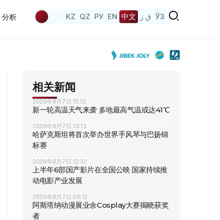
KZ
QZ
РУ
EN
中文
ق ز
ЎЗ
分析
相关新闻
2026年8月7日 15:13
新一轮高温天气来袭 多地最高气温或达41℃
2026年8月7日 13:13
哈萨克斯坦将首次举办世界手风琴与巴扬锦
标赛
2026年8月7日 12:32
上半年6部国产影片在全国公映 国家持续推
动电影产业发展
2026年8月7日 09:12
阿斯塔纳动漫展业余Cosplay大赛揭晓获奖
者