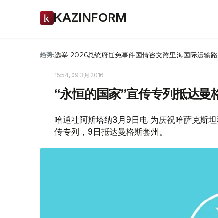
KAZINFORM
选举-2026
总统府
任免
事件
国情咨文
跨里海国际运输路
趋势:
15:54, 09 3月 2016
“永恒的国家”宣传专列抵达曼
哈通社阿斯塔纳3月9日电 为庆祝哈萨克斯坦
传专列，9日抵达曼格斯套州。