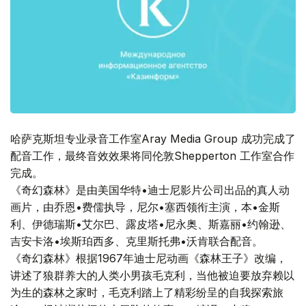
哈萨克斯坦专业录音工作室Aray Мedia Group 成功完成了
配音工作，最终音效效果将同伦敦Shepperton 工作室合作
完成。
《奇幻森林》是由美国华特•迪士尼影片公司出品的真人动
画片，由乔恩•费儒执导，尼尔•塞西领衔主演，本•金斯
利、伊德瑞斯•艾尔巴、露皮塔•尼永奥、斯嘉丽•约翰逊、
吉安卡洛•埃斯珀西多、克里斯托弗•沃肯联合配音。
《奇幻森林》根据1967年迪士尼动画《森林王子》改编，
讲述了狼群养大的人类小男孩毛克利，当他被迫要放弃赖以
为生的森林之家时，毛克利踏上了精彩纷呈的自我探索旅