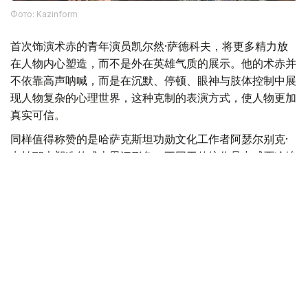
Фото: Kazinform
首次饰演术赤的青年演员凯尔然·萨德科夫，将更多精力放
在人物内心塑造，而不是外在英雄气质的展示。他的术赤并
不依靠高声呐喊，而是在沉默、停顿、眼神与肢体控制中展
现人物复杂的心理世界，这种克制的表演方式，使人物更加
真实可信。
同样值得称赞的是哈萨克斯坦功勋文化工作者阿瑟尔别克·
卡帕耶夫塑造的成吉思汗形象。不同于传统作品中威严冷峻
的帝王形象，他所塑造的成吉思汗更多展现出一位父亲、一
位政治家的理性与智慧，使这一经典历史人物呈现出新的艺
术生命。
此外，饰演托列的比尔然·朱尼索夫、饰演别克托梅什的别
吉姆努尔·卡利拉、饰演克特布哈的卡瑟姆汗·布格拜，以及
饰演少年拔都的阿勒肯·伊斯马伊勒等演员，也都为整部作
品增添了丰富层次。