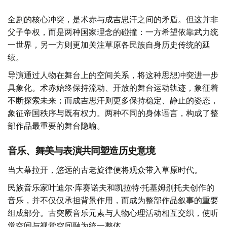
全剧的核心冲突，是术赤与成吉思汗之间的矛盾。但这并非
父子争权，而是两种国家理念的碰撞：一方希望依靠武力统
一世界，另一方则更加关注草原各民族自身历史传统的延
续。
导演通过人物在舞台上的空间关系，将这种思想冲突进一步
具象化。术赤始终保持流动、开放的舞台运动轨迹，象征着
不断探索未来；而成吉思汗则更多保持稳定、静止的姿态，
象征帝国秩序与既有权力。两种不同的身体语言，构成了整
部作品最重要的舞台隐喻。
音乐、舞美与表演共同塑造历史意境
当大幕拉开，悠远的古老旋律便将观众带入草原时代。
民族音乐家叶迪尔·库赛诺夫和凯拉特·托基姆别托夫创作的
音乐，并不仅仅承担背景作用，而成为整部作品叙事的重要
组成部分。古突厥音乐元素与人物心理活动相互交织，使听
觉空间与视觉空间融为统一整体。