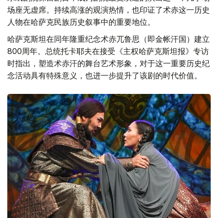
场座无虚席。持续高涨的观演热情，也印证了术赤这一历史
人物在哈萨克民族历史叙事中的重要地位。
哈萨克斯坦在同年隆重纪念术赤兀鲁思（即金帐汗国）建立
800周年。总统托卡耶夫在接受《主权哈萨克斯坦报》专访
时指出，塑造术赤汗的舞台艺术形象，对于这一重要历史纪
念活动具有特殊意义，也进一步提升了该剧的时代价值。