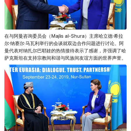
在与阿曼咨询委员会（Majlis al-Shura）主席哈立德·希拉
尔·纳赛尔·马瓦利举行的会谈就双边合作问题进行讨论。阿
曼代表对纳扎尔巴耶娃的热情接待表示了感谢，并强调了哈
萨克斯坦在支持宗教间和谐与民族间友谊方面的世界声誉。