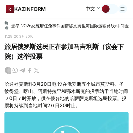
中文
KAZINFORM
热
选举-2026
总统府
任免
事件
国情咨文
跨里海国际运输路线/中间走
点:
11:29, 20 3月 2016
旅居俄罗斯选民正在参加马吉利斯（议会下
院）选举投票
哈通社莫斯科3月20日电 设在俄罗斯五个城市莫斯科、圣
彼得堡、喀山、阿斯特拉罕和鄂木斯克的投票站于当地时间
２0日７时开放，供在俄各地的哈萨萨克斯坦选民投票。投
票将持续到当地时间2０日20时止。