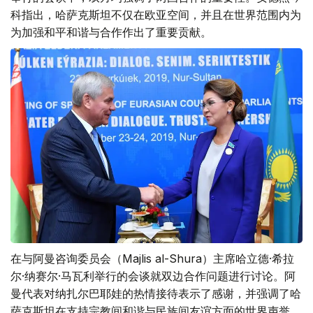
在与白俄罗斯国民议会众议院议长弗拉基米尔•安德烈琴科
举行的会谈中，双方均强调了两国合作的重要性。安德烈琴
科指出，哈萨克斯坦不仅在欧亚空间，并且在世界范围内为
为加强和平和谐与合作作出了重要贡献。
在与阿曼咨询委员会（Majlis al-Shura）主席哈立德·希拉
尔·纳赛尔·马瓦利举行的会谈就双边合作问题进行讨论。阿