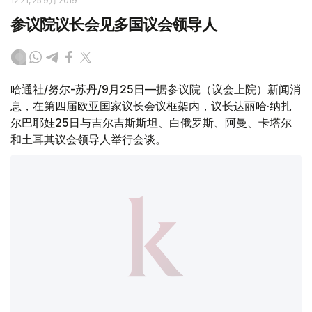
12:21, 25 9月 2019
参议院议长会见多国议会领导人
哈通社/努尔-苏丹/9月25日—据参议院（议会上院）新闻消
息，在第四届欧亚国家议长会议框架内，议长达丽哈·纳扎
尔巴耶娃25日与吉尔吉斯斯坦、白俄罗斯、阿曼、卡塔尔
和土耳其议会领导人举行会谈。