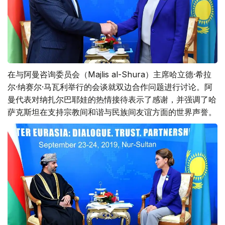
在与阿曼咨询委员会（Majlis al-Shura）主席哈立德·希拉
尔·纳赛尔·马瓦利举行的会谈就双边合作问题进行讨论。阿
曼代表对纳扎尔巴耶娃的热情接待表示了感谢，并强调了哈
萨克斯坦在支持宗教间和谐与民族间友谊方面的世界声誉。