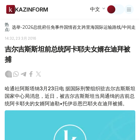
中文
KAZINFORM
热
选举-2026
总统府
任免
事件
国情咨文
跨里海国际运输路线/中间走
点:
14:32, 23 3月 2016
吉尔吉斯斯坦前总统阿卡耶夫女婿在迪拜被
捕
哈通社阿斯塔纳3月23日电 据国际刑警组织驻吉尔吉斯斯坦
国家中心局消息，近日，被吉尔吉斯斯坦当局通缉的吉前总
统阿卡耶夫的女婿阿迪勒•托伊谷恩巴耶夫在迪拜被捕。