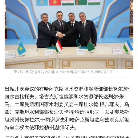
Фото: ҚР Су ресурстары және ирригация министрлігі
出席此次会议的有哈萨克斯坦水资源和灌溉部部长努尔詹·
努尔吉格托夫、塔吉克斯坦能源和水资源部长达列尔·朱
马、土库曼斯坦国家水利委员会主席杜尔德·根吉耶夫、乌
兹别克斯坦水利部部长沙夫卡特·哈姆拉耶夫，以及突厥斯
坦州州长努拉尔汗·阔谢罗夫和哈萨克斯坦驻乌兹别克斯坦
特命全权大使耶拉勒·托赫詹诺夫。
与会各方审议了2026年植被生长期锡尔河和阿姆河流域水