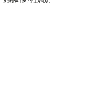
统观赏并了解了水上摩托艇。
Photo credit: Akorda