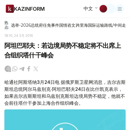
中文
KAZINFORM
热
选举-2026
总统府
任免
事件
国情咨文
跨里海国际运输路线/中间走
点:
18:10, 24 3月 2016
阿坦巴耶夫：若边境局势不稳定将不出席上
合组织塔什干峰会
哈通社阿斯塔纳3月24日电 据俄罗斯卫星网消息，吉尔吉斯
斯坦总统阿尔马兹别克∙阿坦巴耶夫24日在比什凯克表示，
如果吉尔吉斯斯坦和乌兹别克斯坦边境局势不稳定，他就不
会前往塔什干参加上海合作组织峰会。