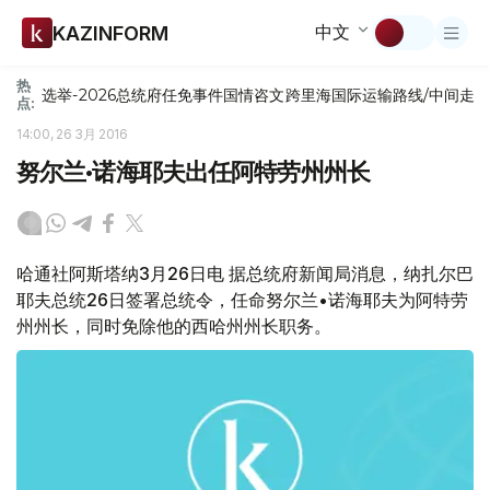
中文
KAZINFORM
热
选举-2026
总统府
任免
事件
国情咨文
跨里海国际运输路线/中间走
点:
14:00, 26 3月 2016
努尔兰•诺海耶夫出任阿特劳州州长
哈通社阿斯塔纳3月26日电 据总统府新闻局消息，纳扎尔巴
耶夫总统26日签署总统令，任命努尔兰•诺海耶夫为阿特劳
州州长，同时免除他的西哈州州长职务。