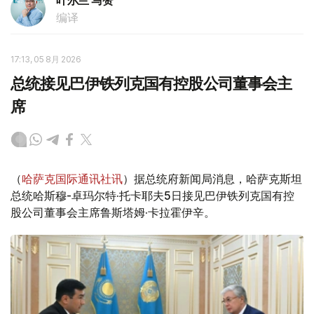
叶尔兰 马赞
编译
17:13, 05 8月 2026
总统接见巴伊铁列克国有控股公司董事会主
席
（
哈萨克国际通讯社讯
）据总统府新闻局消息，哈萨克斯坦
总统哈斯穆-卓玛尔特·托卡耶夫5日接见巴伊铁列克国有控
股公司董事会主席鲁斯塔姆·卡拉霍伊辛。