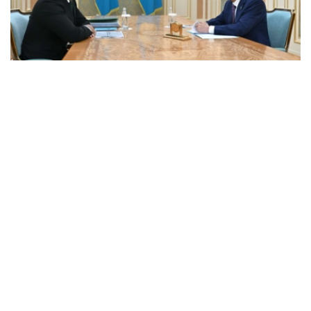
Фото: Ақорда
会谈中，总统听取了工作任务落实进展，以及集团发展规划
报告。
卡拉霍伊辛表示，公司投资和贷款组合预计将达到14.3万亿
坚戈，并增至16.5万亿坚戈，年净利润将超过4000亿坚
戈。
根据 2025 年的统计结果，在控股公司的支持下，共有77.5
万个家庭（包括1.16万个等候名单上的家庭）获得了住房。
去年，共资助了77个大型项目和2.74万个中小企业项目，
扶持了131家出口型企业。7200家农业生产企业租赁了1.14
万台春播设备。