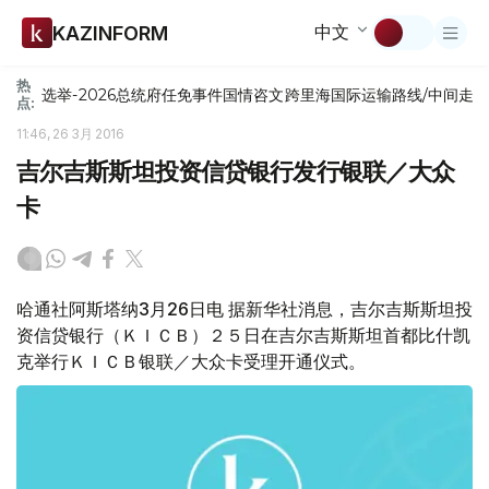
中文
KAZINFORM
热
选举-2026
总统府
任免
事件
国情咨文
跨里海国际运输路线/中间走
点:
11:46, 26 3月 2016
吉尔吉斯斯坦投资信贷银行发行银联／大众
卡
哈通社阿斯塔纳3月26日电 据新华社消息，吉尔吉斯斯坦投
资信贷银行（ＫＩＣＢ）２５日在吉尔吉斯斯坦首都比什凯
克举行ＫＩＣＢ银联／大众卡受理开通仪式。