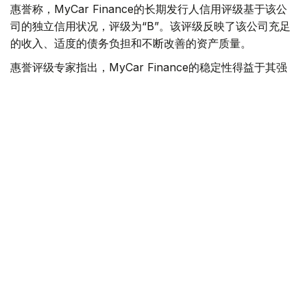
惠誉称，MyCar Finance的长期发行人信用评级基于该公
司的独立信用状况，评级为“B”。该评级反映了该公司充足
的收入、适度的债务负担和不断改善的资产质量。
惠誉评级专家指出，MyCar Finance的稳定性得益于其强
大的市场地位、隶属于哈萨克斯坦最大的汽车经销商和制造
商阿斯塔纳汽车集团，以及其以乘用车等流动性资产为抵押
的贷款组合。
惠誉指出，影响评级的主要因素包括公司资产质量的改善，
例如不良贷款占比下降以及新贷款违约率降低。
- 惠誉评级成为第二家授予我公司信用评级的国际评
级机构。获得惠誉评级是我公司发展历程中的一个重
要里程碑，也是一个重要的质量指标。它肯定了我公
司商业模式的稳定性，并为我公司和客户开辟了新的
机遇。- MyCar 公司财务总监维亚切斯拉夫·帕夫连
科。
此次评级与MyCar Finance旨在巩固市场地位并与投资者