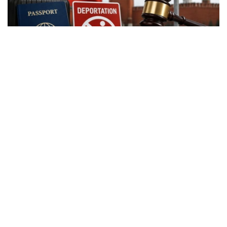
Фото: Kazinform
根据新修订的《俄罗斯联邦行政违法法典》，外国公民实施
相关行政违法行为时，除罚款外，还可能被处以行政驱逐出
境处罚。
根据法律规定，外国公民如参与未经批准的集会活动，以及
实施拒不服从执法人员、轻微流氓行为、妨碍道路交通、歧
视行为、在边境地区拒不服从管理等行政违法行为，均可能
面临被驱逐出境。
此外，涉及极端主义活动和传播被禁止信息的部分违法行
为，也被纳入适用范围，包括侮辱宗教象征、煽动仇恨或敌
意、展示极端主义或纳粹标志、传播极端主义材料，以及利