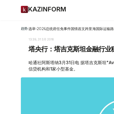
KAZINFORM
选举-2026
总统府
任免
事件
国情咨文
跨里海国际运输路
趋势:
13:39, 31 3月 2016
塔央行：塔吉克斯坦金融行业
哈通社阿斯塔纳3月31日电 据塔吉克斯坦"A
信贷机构和1家小型基金。