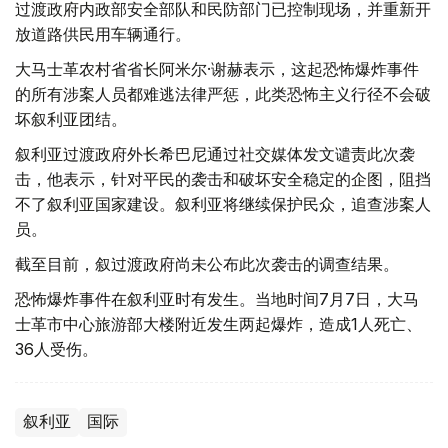
过渡政府内政部安全部队和民防部门已控制现场，并重新开
放道路供民用车辆通行。
大马士革农村省省长阿米尔·谢赫表示，这起恐怖爆炸事件
的所有涉案人员都难逃法律严惩，此类恐怖主义行径不会破
坏叙利亚团结。
叙利亚过渡政府外长希巴尼通过社交媒体发文谴责此次袭
击，他表示，针对平民的袭击和破坏安全稳定的企图，阻挡
不了叙利亚国家建设。叙利亚将继续保护民众，追查涉案人
员。
截至目前，叙过渡政府尚未公布此次袭击的调查结果。
恐怖爆炸事件在叙利亚时有发生。当地时间7月7日，大马
士革市中心旅游部大楼附近发生两起爆炸，造成1人死亡、
36人受伤。
叙利亚
国际