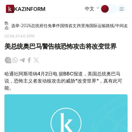
中文
KAZINFORM
热
选举-2026
总统府
任免
事件
国情咨文
跨里海国际运输路线/中间走
点:
02:39, 01 4月 2016
美总统奥巴马警告核恐怖攻击将改变世界
哈通社阿斯塔纳4月2日电 据BBC报道，美国总统奥巴马
说，恐怖主义者发动核攻击的威胁"改变世界"，真有此可
能。