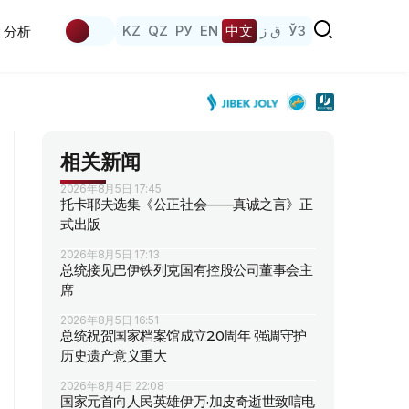
KZ
QZ
РУ
EN
中文
ق ز
ЎЗ
分析
相关新闻
2026年8月5日 17:45
托卡耶夫选集《公正社会——真诚之言》正
式出版
2026年8月5日 17:13
总统接见巴伊铁列克国有控股公司董事会主
席
2026年8月5日 16:51
总统祝贺国家档案馆成立20周年 强调守护
历史遗产意义重大
2026年8月4日 22:08
国家元首向人民英雄伊万·加皮奇逝世致唁电