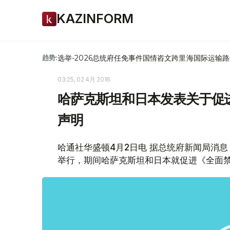
KAZINFORM
选举-2026
总统府
任免
事件
国情咨文
跨里海国际运输路
趋势:
03:25, 02 4月 2016
哈萨克斯坦和日本发表关于促
声明
哈通社华盛顿4月2日电 据总统府新闻局消
举行，期间哈萨克斯坦和日本就促进《全面