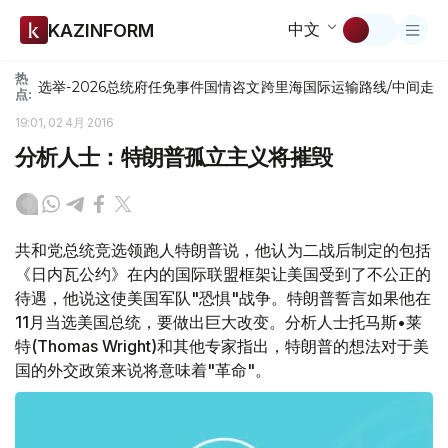
中文
KAZINFORM
热
选举-2026
总统府
任免
事件
国情咨文
跨里海国际运输路线/中间走
点:
19:01, 02 4月 2016
分析人士：特朗普孤立主义将摧毁
共和党总统竞选领跑人特朗普说，他认为二战后制定的包括
《日内瓦公约》在内的国际联盟框架让美国受到了不公正的
待遇，他说这使美国军队"恐惧"战争。特朗普誓言如果他在
11月当选美国总统，要做出巨大改变。分析人士托马斯•莱
特(Thomas Wright)和其他专家指出，特朗普的想法对于美
国的外交政策来说将意味着"革命"。