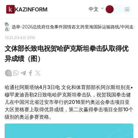
中文
KAZINFORM
热
选举-2026
总统府
任免
事件
国情咨文
跨里海国际运输路线/中间走
点:
13:21, 03 4月 2016
文体部长致电祝贺哈萨克斯坦拳击队取得优
异成绩（图）
哈通社阿斯塔纳4月3日电 文化和体育部部长阿尔斯坦别克•
穆罕麦迪吾勒2日致电哈萨克斯坦拳击队，祝贺我国拳击健
儿在中国河北省迁安市举行的2016里约奥运会拳击项目亚
大区资格赛上取得优异成绩，第二次赢得拳击项目全部10个
级别的奥运参赛资格。