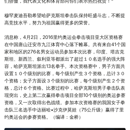
们骄傲，我代表文化和体育部向你们表示热烈祝贺！"
穆罕麦迪吾勒希望哈萨克斯坦拳击队保持旺盛斗志，不断提
高竞技水平，努力为祖国赢得更多的荣誉。
消息称，4月2日，2016里约奥运会拳击项目亚大区资格赛
在中国唐山迁安市九江体育中心落下帷幕。共有来自41个国
家和地区的276名男女运动员参加本次比赛，印度、塔吉克
斯坦、新西兰、叙利亚等都派出了超过１０名选手的强大阵
容，哈萨克斯坦派出13名拳手。本次资格赛中，男子方面共
设置１０个级别的比赛，每个级别产生３个资格，总计３０
个资格；女子方面设３个级别的比赛，每个级别产生２个资
格，总计６个资格。比赛过程中，哈萨克斯坦男子拳击队表
现突出，史上第二次赢得拳击项目全部10个级别的奥运参赛
资格，又一次取得出色战绩。参加本次资格赛的我国女子拳
击队三名选手中达丽哈•沙克伊莫娃（75公斤级）赢得了里
约奥运会的参赛资格。（编译：金桥）