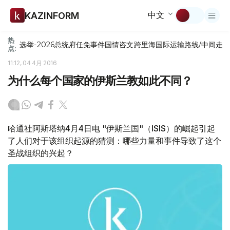
中文
KAZINFORM
热
选举-2026
总统府
任免
事件
国情咨文
跨里海国际运输路线/中间走
点:
11:12, 04 4月 2016
为什么每个国家的伊斯兰教如此不同？
哈通社阿斯塔纳4月4日电 "伊斯兰国"（ISIS）的崛起引起
了人们对于该组织起源的猜测：哪些力量和事件导致了这个
圣战组织的兴起？