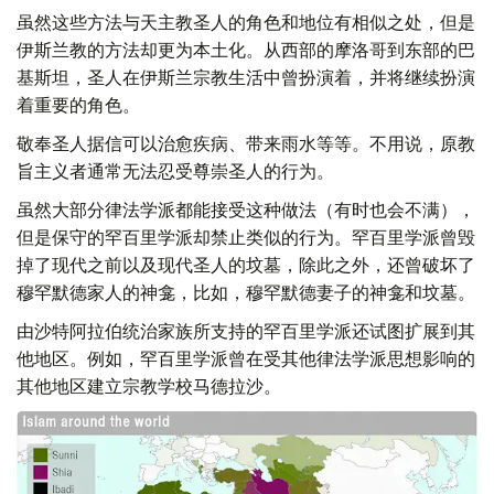
虽然这些方法与天主教圣人的角色和地位有相似之处，但是
伊斯兰教的方法却更为本土化。从西部的摩洛哥到东部的巴
基斯坦，圣人在伊斯兰宗教生活中曾扮演着，并将继续扮演
着重要的角色。
敬奉圣人据信可以治愈疾病、带来雨水等等。不用说，原教
旨主义者通常无法忍受尊崇圣人的行为。
虽然大部分律法学派都能接受这种做法（有时也会不满），
但是保守的罕百里学派却禁止类似的行为。罕百里学派曾毁
掉了现代之前以及现代圣人的坟墓，除此之外，还曾破坏了
穆罕默德家人的神龛，比如，穆罕默德妻子的神龛和坟墓。
由沙特阿拉伯统治家族所支持的罕百里学派还试图扩展到其
他地区。例如，罕百里学派曾在受其他律法学派思想影响的
其他地区建立宗教学校马德拉沙。