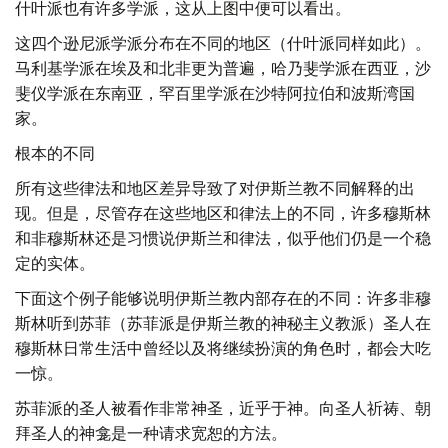
什叶派也有许多学派，这从上图中便可以看出。
这四个逊尼派学派分布在不同的地区（什叶派同样如此）。
马利基学派在埃及和北非更为普遍，哈乃斐学派在西亚，沙
斐仪学派在东南亚，罕百里学派在沙特阿拉伯和波斯湾国
家。
根本的不同
所有这些律法和地区差异导致了对伊斯兰教不同解释的出
现。但是，尽管存在这些地区和律法上的不同，许多穆斯林
和非穆斯林还是习惯说伊斯兰和律法，似乎他们仍是一个稳
定的实体。
下面这个例子能够说明伊斯兰教内部存在的不同：许多非穆
斯林听到苏菲（苏菲派是伊斯兰教的神秘主义教派）圣人在
穆斯林日常生活中曾经以及将继续扮演的角色时，都会大吃
一惊。
苏菲派的圣人被看作非常神圣，近乎于神。向圣人祈祷、朝
拜圣人的神龛是一种请求宽恕的方法。