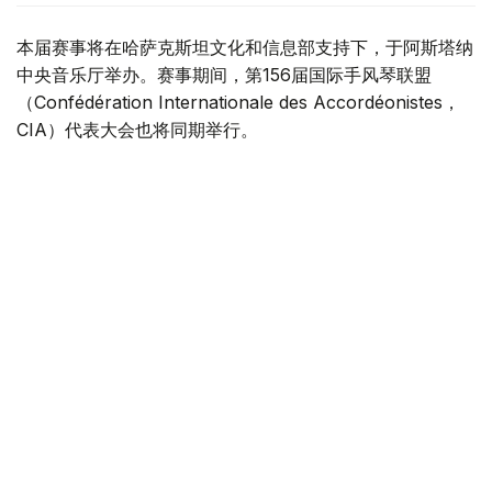
本届赛事将在哈萨克斯坦文化和信息部支持下，于阿斯塔纳
中央音乐厅举办。赛事期间，第156届国际手风琴联盟
（Confédération Internationale des Accordéonistes，
CIA）代表大会也将同期举行。
“Coupe Mondiale”创办于1938年，是全球历史最悠久、最
具影响力的手风琴与巴扬国际赛事之一，长期以来汇聚来自
世界各地的优秀演奏家，为国际专业音乐交流的重要平台。
本届赛事将吸引来自多个国家的音乐家和文化界人士参与。
组委会介绍，评委来自21个国家，参赛选手来自16个国家和
地区，包括澳大利亚、美国、德国、意大利、法国、中国、
韩国、英国、土耳其、哈萨克斯坦等。
主办方表示，哈萨克斯坦获得举办这一国际赛事的资格，体
现了国际社会对该国文化实力的认可，也将进一步巩固阿斯
塔纳作为国际文化交流中心的地位，提升哈萨克斯坦在世界
文化舞台上的影响力。