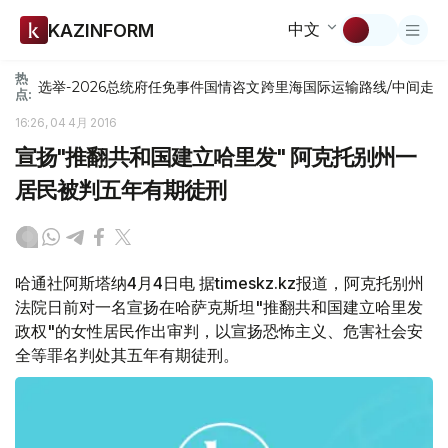
中文
KAZINFORM
热
选举-2026
总统府
任免
事件
国情咨文
跨里海国际运输路线/中间走
点:
16:26, 04 4月 2016
宣扬"推翻共和国建立哈里发" 阿克托别州一
居民被判五年有期徒刑
哈通社阿斯塔纳4月4日电 据timeskz.kz报道，阿克托别州
法院日前对一名宣扬在哈萨克斯坦"推翻共和国建立哈里发
政权"的女性居民作出审判，以宣扬恐怖主义、危害社会安
全等罪名判处其五年有期徒刑。