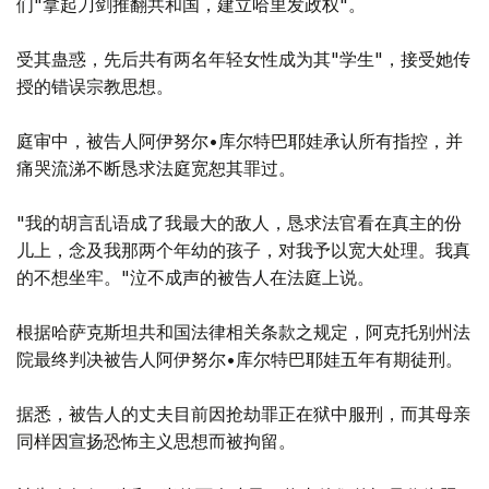
们"拿起刀剑推翻共和国，建立哈里发政权"。
受其蛊惑，先后共有两名年轻女性成为其"学生"，接受她传
授的错误宗教思想。
庭审中，被告人阿伊努尔•库尔特巴耶娃承认所有指控，并
痛哭流涕不断恳求法庭宽恕其罪过。
"我的胡言乱语成了我最大的敌人，恳求法官看在真主的份
儿上，念及我那两个年幼的孩子，对我予以宽大处理。我真
的不想坐牢。"泣不成声的被告人在法庭上说。
根据哈萨克斯坦共和国法律相关条款之规定，阿克托别州法
院最终判决被告人阿伊努尔•库尔特巴耶娃五年有期徒刑。
据悉，被告人的丈夫目前因抢劫罪正在狱中服刑，而其母亲
同样因宣扬恐怖主义思想而被拘留。