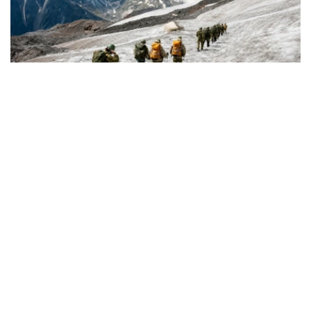
Фото: Министерство обороны РК
从山地作战到应急救援
军事登山员是专门执行山地作战任务、承担山地训练工作的
军人。
据哈萨克斯坦国防部介绍，军事登山员需接受系统的专业训
练，完成山地行进、攀岩、冰雪地形通过、登山装备使用、
伤员救援及山地分队协同等课程，并在实战化训练场完成综
合考核。