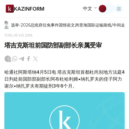
中文
KAZINFORM
热
选举-2026
总统府
任免
事件
国情咨文
跨里海国际运输路线/中间走
点:
11:45, 05 4月 2016
塔吉克斯坦前国防部副部长亲属受审
哈通社阿斯塔纳4月5日电 塔吉克斯坦首都杜尚别地方法庭4
日判处前国防部副部长阿布杜哈利姆•纳扎罗夫的侄子阿力
谢尔•纳扎罗夫有期徒刑3年6个月。