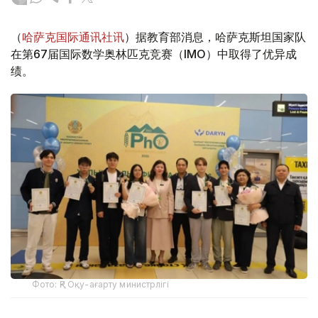
（
哈萨克国际通讯社讯
）据教育部消息，哈萨克斯坦国家队
在第67届国际数学奥林匹克竞赛（I​​MO）中取得了优异成
绩。
Фото: ҚР Оқу-ағарту министрлігі