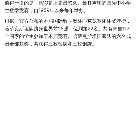
值得一提的是，IMO是历史最悠久、最具声望的国际中小学
生数学竞赛，自1959年以来每年举办。
根据非官方公布的本届国际数学奥林匹克竞赛团体奖牌榜，
哈萨克斯坦队跻身世界前25强，位列第22名。共有来自117
个国家的学生参加了本届竞赛。哈萨克斯坦国家队的六名成
员全部获奖，共获得三枚银牌和三枚铜牌。
教育部称，在国际数学奥赛中取得的成功，为哈萨克斯坦国
家队硕果累累的7月画上了圆满的句号。短短一个月内，哈
萨克斯坦学生在物理、化学、生物、数学和经济学等国际奥
林匹克竞赛中斩获24枚奖牌。更重要的是，哈萨克斯坦所
有参赛选手都在这五项国际奥林匹克竞赛中获奖。
在哥伦比亚举行的第56届国际物理奥林匹克竞赛（I​​PhO）
吸引了来自85个国家的381名学生参赛。哈萨克斯坦代表队
取得了历史性的佳绩，五名队员全部获得金牌，创造了历
史。2025年，哈萨克斯坦队获得两枚银牌和三枚铜牌，而
今年则斩获五枚金牌。根据非官方的团体奖牌榜统计，哈萨
克斯坦与世界顶尖队伍并列第一。