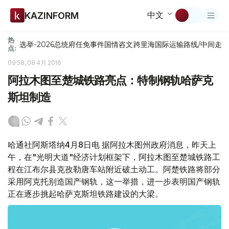
中文
KAZINFORM
热
选举-2026
总统府
任免
事件
国情咨文
跨里海国际运输路线/中间走
点:
09:58, 08 4月 2016
阿拉木图至楚城铁路亮点：特制钢轨哈萨克
斯坦制造
哈通社阿斯塔纳4月8日电 据阿拉木图州政府消息，昨天上
午，在"光明大道"经济计划框架下，阿拉木图至楚城铁路工
程在江布尔县克孜勒唐车站附近破土动工。阿楚铁路将部分
采用阿克托别造国产钢轨，这一举措，进一步表明国产钢轨
正在逐步挑起哈萨克斯坦铁路建设的大梁。