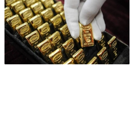
Фото: ӨзА
季度报告显示，哈萨克斯坦国家银行黄金储备增加了15吨。
波兰是2026年第二季度最大的黄金买家。该国在2026年第
二季度增加了51吨黄金储备。
中国购买了33吨黄金，乌兹别克斯坦购买了16吨，哈萨克
斯坦购买了15吨。约旦和捷克共和国的中央银行也分别增加
了6吨黄金储备。