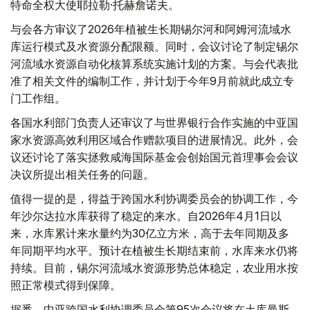
特命全权大使耶拉勒·托赫詹诺夫。
与会各方审议了2026年植被生长期锡尔河和阿姆河流域水
库运行模式及水资源分配限额。同时，会议讨论了制定锡尔
河流域水资源自动化核算系统实施计划的方案。与会代表批
准了相关文件的编制工作，并计划于今年9月前就此成立专
门工作组。
各国水利部门负责人还审议了与世界银行合作实施的中亚国
家水资源高效利用区域合作赠款项目的进展情况。此外，会
议还讨论了落实拯救咸海国际基金会创始国元首理事会会议
决议所提出相关任务的问题。
值得一提的是，得益于跨国水利协调委员会的协调工作，今
年沙尔达拉水库获得了稳定的来水。自2026年4月1日以
来，水库累计来水量约为30亿立方米，高于去年同期及多
年同期平均水平。预计在植被生长期结束前，水库来水仍将
持续。目前，锡尔河流域水资源形势总体稳定，农业用水按
照正常模式得到保障。
据悉，中亚跨国水利协调委员会第95次会议将在土库曼斯