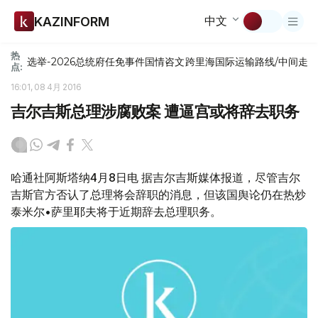
中文
KAZINFORM
热
选举-2026
总统府
任免
事件
国情咨文
跨里海国际运输路线/中间走
点:
16:01, 08 4月 2016
吉尔吉斯总理涉腐败案 遭逼宫或将辞去职务
哈通社阿斯塔纳4月8日电 据吉尔吉斯媒体报道，尽管吉尔
吉斯官方否认了总理将会辞职的消息，但该国舆论仍在热炒
泰米尔•萨里耶夫将于近期辞去总理职务。