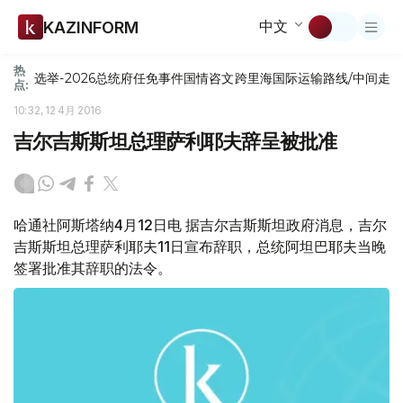
中文
KAZINFORM
热
选举-2026
总统府
任免
事件
国情咨文
跨里海国际运输路线/中间走
点:
10:32, 12 4月 2016
吉尔吉斯斯坦总理萨利耶夫辞呈被批准
哈通社阿斯塔纳4月12日电 据吉尔吉斯斯坦政府消息，吉尔
吉斯斯坦总理萨利耶夫11日宣布辞职，总统阿坦巴耶夫当晚
签署批准其辞职的法令。