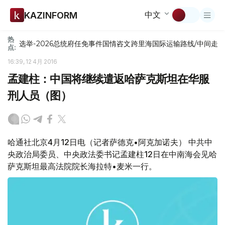
中文
KAZINFORM
热
选举-2026
总统府
任免
事件
国情咨文
跨里海国际运输路线/中间走
点:
16:39, 12 4月 2016
孟建柱：中国将继续遣返哈萨克斯坦在华服
刑人员（图）
哈通社北京4月12日电（记者萨德克•阿克加诺夫） 中共中
央政治局委员、中央政法委书记孟建柱12日在中南海会见哈
萨克斯坦最高法院院长海拉特•麦米一行。