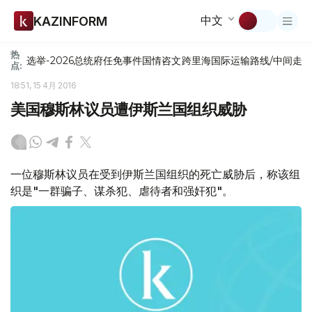
中文
KAZINFORM
热
选举-2026
总统府
任免
事件
国情咨文
跨里海国际运输路线/中间走
点:
18:51, 15 4月 2016
美国穆斯林议员遭伊斯兰国组织威胁
一位穆斯林议员在受到伊斯兰国组织的死亡威胁后，称该组
织是"一群骗子、谋杀犯、虐待者和强奸犯"。