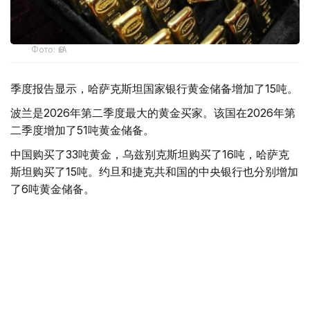
Фото: ӨзА
季度报告显示，哈萨克斯坦国家银行黄金储备增加了15吨。
波兰是2026年第二季度最大的黄金买家。该国在2026年第
二季度增加了51吨黄金储备。
中国购买了33吨黄金，乌兹别克斯坦购买了16吨，哈萨克
斯坦购买了15吨。约旦和捷克共和国的中央银行也分别增加
了6吨黄金储备。
全球各国央行在第二季度共购买了约289吨黄金，比2025年
同期增长了62%。去年同期，黄金购买量约为178吨。
世界黄金协会称，黄金需求的增长受到地缘政治不确定性、
本季度贵金属价格下跌，以及各国寻求国际储备多元化等因
素的影响。