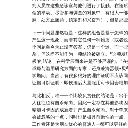
究人员在这些急诊室与他们进行了接触。在随后
命的举动。尽管参与调查的对象中，有很大一部
麻，处方止痛药，镇定剂和兴奋剂），但是那些
下一个问题显然就是：这样的组合是基于怎样的
产生这一现象，而非其它任何一种物质（或者说
个问题至今为止没有答案，仍是一个迷。而一些
杀，但这尚不能作为一项结论被确立。"这项发
极'的结论，在科学层面来讲是不够严谨的。"
成瘾与滥用研究方面的专家，还身兼海瑟顿•贝蒂•福特基金会
学顾问。当然，有很多很好的理由证明不应该同
证据可以证明：即饮酒后大量服用可卡因会增加
与此相反，唯一一个比较负责任的结论是：出于
人往往也有自杀倾向。因此一定存在其他影响因素
精加可卡因的成瘾者并产生自杀倾向。对于李来
会被忽略的一点，同时也是极具前瞻性的一点。
工作者还是为朋友忧心的普通人--都可以更好