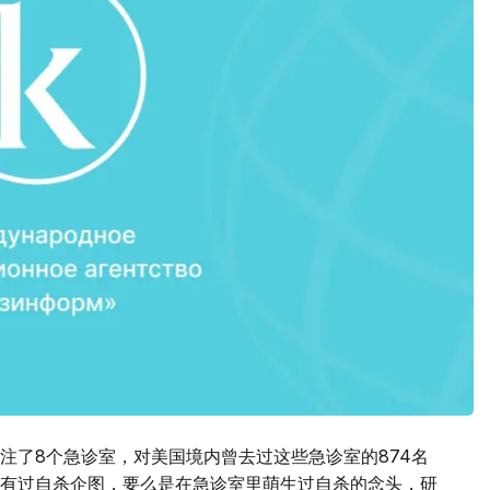
注了8个急诊室，对美国境内曾去过这些急诊室的874名
有过自杀企图，要么是在急诊室里萌生过自杀的念头，研