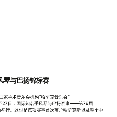
风琴与巴扬锦标赛
国家学术音乐会机构“哈萨克音乐会”
23日至27日，国际知名手风琴与巴扬赛事——第79届
在阿斯塔纳举行。这也是该项赛事首次落户哈萨克斯坦及整个中