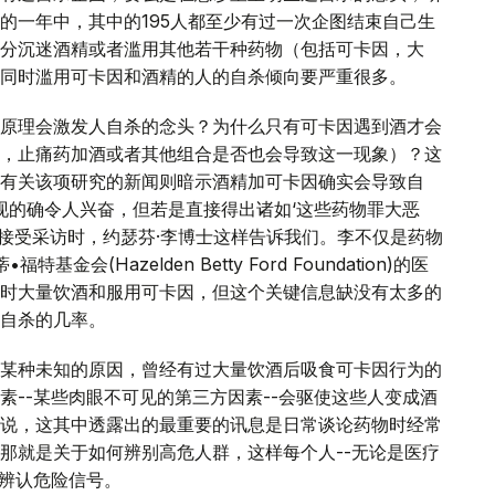
的一年中，其中的195人都至少有过一次企图结束自己生
分沉迷酒精或者滥用其他若干种药物（包括可卡因，大
同时滥用可卡因和酒精的人的自杀倾向要严重很多。
原理会激发人自杀的念头？为什么只有可卡因遇到酒才会
，止痛药加酒或者其他组合是否也会导致这一现象）？这
有关该项研究的新闻则暗示酒精加可卡因确实会导致自
现的确令人兴奋，但若是直接得出诸如‘这些药物罪大恶
在接受采访时，约瑟芬·李博士这样告诉我们。李不仅是药物
(Hazelden Betty Ford Foundation)的医
时大量饮酒和服用可卡因，但这个关键信息缺没有太多的
自杀的几率。
某种未知的原因，曾经有过大量饮酒后吸食可卡因行为的
--某些肉眼不可见的第三方因素--会驱使这些人变成酒
说，这其中透露出的最重要的讯息是日常谈论药物时经常
那就是关于如何辨别高危人群，这样每个人--无论是医疗
的辨认危险信号。