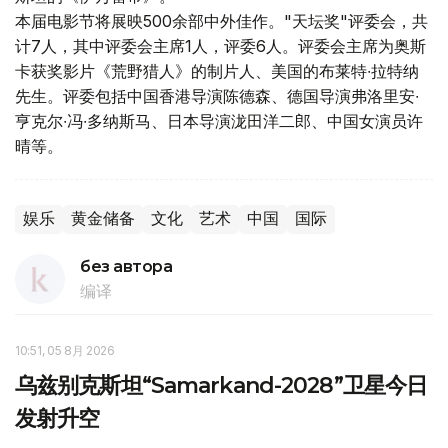
本届电影节将展映500余部中外佳作。"天坛奖"评委会，共
计7人，其中评委会主席1人，评委6人。评委会主席为奥斯
卡获奖影片《荒野猎人》的制片人、美国的布莱特∙拉特纳
先生。评委包括中国香港导演陈德森、德国导演弗洛里安∙
亨克尔∙冯∙多纳斯马、日本导演泷田洋二郎、中国女演员许
晴等。
娱乐
黄金储备
文化
艺术
中国
国际
без автора
编译
10:51, 05 8月 2026
乌兹别克斯坦“Samarkand-2028”卫星今日
发射升空