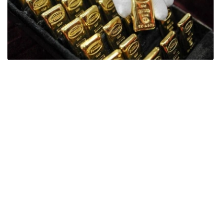
Фото: ӨзА
季度报告显示，哈萨克斯坦国家银行黄金储备增加了15吨。
波兰是2026年第二季度最大的黄金买家。该国在2026年第
二季度增加了51吨黄金储备。
中国购买了33吨黄金，乌兹别克斯坦购买了16吨，哈萨克
斯坦购买了15吨。约旦和捷克共和国的中央银行也分别增加
了6吨黄金储备。
全球各国央行在第二季度共购买了约289吨黄金，比2025年
同期增长了62%。去年同期，黄金购买量约为178吨。
世界黄金协会称，黄金需求的增长受到地缘政治不确定性、