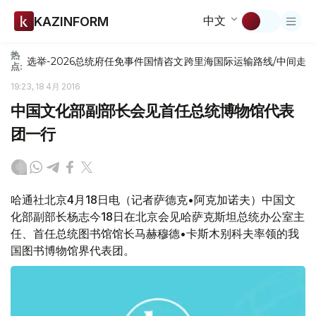
中文
KAZINFORM
热
选举-2026
总统府
任免
事件
国情咨文
跨里海国际运输路线/中间走
点:
19:23, 18 4月 2016
中国文化部副部长会见首任总统博物馆代表
团一行
哈通社北京4月18日电（记者萨德克•阿克加诺夫）中国文
化部副部长杨志今18日在北京会见哈萨克斯坦总统办公室主
任、首任总统图书馆馆长马赫穆德•卡斯木别科夫率领的我
国图书博物馆界代表团。