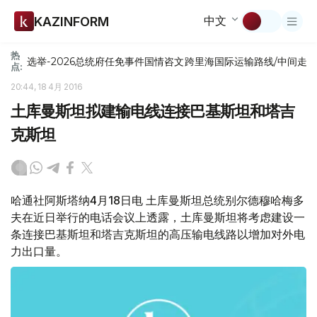
中文
KAZINFORM
热
选举-2026
总统府
任免
事件
国情咨文
跨里海国际运输路线/中间走
点:
20:44, 18 4月 2016
土库曼斯坦拟建输电线连接巴基斯坦和塔吉
克斯坦
哈通社阿斯塔纳4月18日电 土库曼斯坦总统别尔德穆哈梅多
夫在近日举行的电话会议上透露，土库曼斯坦将考虑建设一
条连接巴基斯坦和塔吉克斯坦的高压输电线路以增加对外电
力出口量。