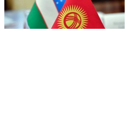
Фото: Kazinform
据Interfax通讯社报道，吉尔吉斯斯坦总统驻巴特肯州代表
处发布消息称，自8月3日起，两国联合工作组已在原隶属
于乌兹别克斯坦费尔干纳州的琼加拉（Chong-Gara）村和
塔什多博（Tash-Dobo）村开展组织和技术准备工作。
目前，工作人员正在对当地居民进行登记，并向居民说明相
关证件办理程序。
7月24日，吉尔吉斯斯坦巴特肯州卡达姆扎伊区举行了两国
联合委员会会议。双方围绕拟移交地区居民的国籍身份、搬