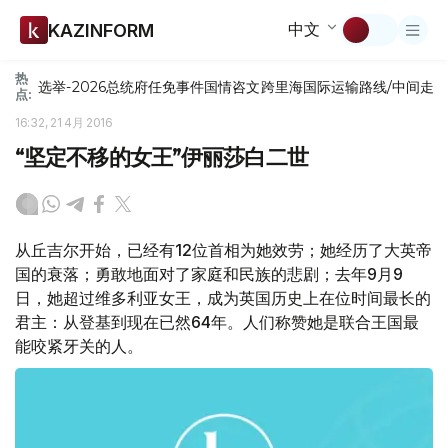
中文
KAZINFORM
热
选举-2026
总统府
任免
事件
国情咨文
跨里海国际运输路线/中间走
点:
16:32, 21 4月 2016
“坚定不移的女王”伊丽莎白二世
从丘吉尔开始，已经有12位首相为她效劳；她经历了大英帝
国的衰落；勇敢地面对了家庭和民族的悲剧；去年9月9
日，她超过维多利亚女王，成为英国历史上在位时间最长的
君主：从登基到现在已然64年。人们称赞她是联合王国最
能咬紧牙关的人。