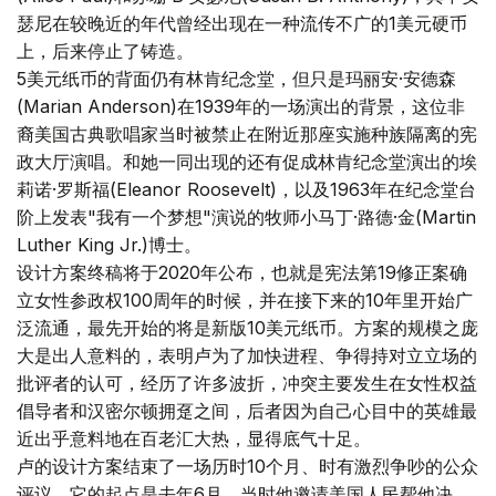
瑟尼在较晚近的年代曾经出现在一种流传不广的1美元硬币
上，后来停止了铸造。
5美元纸币的背面仍有林肯纪念堂，但只是玛丽安·安德森
(Marian Anderson)在1939年的一场演出的背景，这位非
裔美国古典歌唱家当时被禁止在附近那座实施种族隔离的宪
政大厅演唱。和她一同出现的还有促成林肯纪念堂演出的埃
莉诺·罗斯福(Eleanor Roosevelt)，以及1963年在纪念堂台
阶上发表"我有一个梦想"演说的牧师小马丁·路德·金(Martin
Luther King Jr.)博士。
设计方案终稿将于2020年公布，也就是宪法第19修正案确
立女性参政权100周年的时候，并在接下来的10年里开始广
泛流通，最先开始的将是新版10美元纸币。方案的规模之庞
大是出人意料的，表明卢为了加快进程、争得持对立立场的
批评者的认可，经历了许多波折，冲突主要发生在女性权益
倡导者和汉密尔顿拥趸之间，后者因为自己心目中的英雄最
近出乎意料地在百老汇大热，显得底气十足。
卢的设计方案结束了一场历时10个月、时有激烈争吵的公众
评议，它的起点是去年6月，当时他邀请美国人民帮他决