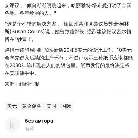
众评议，"倾向渐渐明确起来，哈丽雅特·塔布曼打动了全国
各地、各年龄层的人。"
"这是个不错的解决方案，"缅因州共和党参议员苏珊·柯林
斯(Susan Collins)说，她曾致信部长"强烈建议把汉密尔顿
留在"钞票上。
卢指示铸印局同时加快新版20和5美元的设计工作。10美元
会率先进入后续的生产环节，不过卢表示三种纸币应该都能
在2030年前出现在人们的钱包里。纸币发行的最终决定权
在美联储手中。
来源：纽约时报
美元
黄金储备
美国
国际
без автора
编译