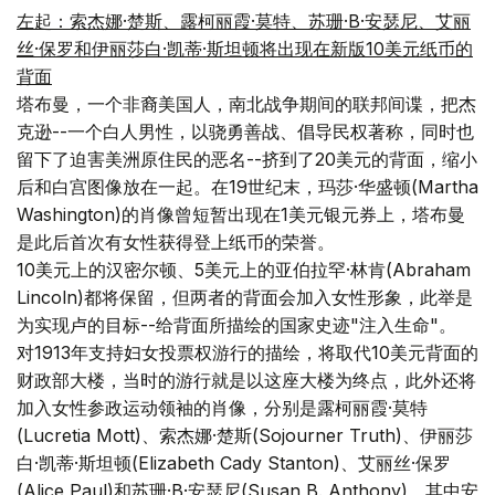
左起：索杰娜·楚斯、露柯丽霞·莫特、苏珊·B·安瑟尼、艾丽
丝·保罗和伊丽莎白·凯蒂·斯坦顿将出现在新版10美元纸币的
背面
塔布曼，一个非裔美国人，南北战争期间的联邦间谍，把杰
克逊--一个白人男性，以骁勇善战、倡导民权著称，同时也
留下了迫害美洲原住民的恶名--挤到了20美元的背面，缩小
后和白宫图像放在一起。在19世纪末，玛莎·华盛顿(Martha
Washington)的肖像曾短暂出现在1美元银元券上，塔布曼
是此后首次有女性获得登上纸币的荣誉。
10美元上的汉密尔顿、5美元上的亚伯拉罕·林肯(Abraham
Lincoln)都将保留，但两者的背面会加入女性形象，此举是
为实现卢的目标--给背面所描绘的国家史迹"注入生命"。
对1913年支持妇女投票权游行的描绘，将取代10美元背面的
财政部大楼，当时的游行就是以这座大楼为终点，此外还将
加入女性参政运动领袖的肖像，分别是露柯丽霞·莫特
(Lucretia Mott)、索杰娜·楚斯(Sojourner Truth)、伊丽莎
白·凯蒂·斯坦顿(Elizabeth Cady Stanton)、艾丽丝·保罗
(Alice Paul)和苏珊·B·安瑟尼(Susan B. Anthony)，其中安