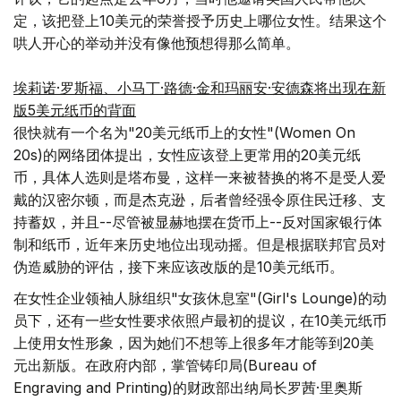
定，该把登上10美元的荣誉授予历史上哪位女性。结果这个
哄人开心的举动并没有像他预想得那么简单。
埃莉诺·罗斯福、小马丁·路德·金和玛丽安·安德森将出现在新
版5美元纸币的背面
很快就有一个名为"20美元纸币上的女性"(Women On
20s)的网络团体提出，女性应该登上更常用的20美元纸
币，具体人选则是塔布曼，这样一来被替换的将不是受人爱
戴的汉密尔顿，而是杰克逊，后者曾经强令原住民迁移、支
持蓄奴，并且--尽管被显赫地摆在货币上--反对国家银行体
制和纸币，近年来历史地位出现动摇。但是根据联邦官员对
伪造威胁的评估，接下来应该改版的是10美元纸币。
在女性企业领袖人脉组织"女孩休息室"(Girl's Lounge)的动
员下，还有一些女性要求依照卢最初的提议，在10美元纸币
上使用女性形象，因为她们不想等上很多年才能等到20美
元出新版。在政府内部，掌管铸印局(Bureau of
Engraving and Printing)的财政部出纳局长罗茜·里奥斯