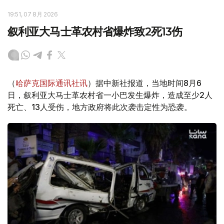
19:51, 07 8月 2026
叙利亚大马士革农村省爆炸致2死13伤
（
哈萨克国际通讯社讯
）据中新社报道，当地时间8月6
日，叙利亚大马士革农村省一小巴发生爆炸，造成至少2人
死亡、13人受伤，地方政府将此次袭击定性为恐袭。