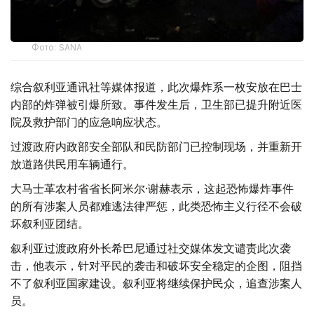
Фото: SANA
综合叙利亚通讯社等媒体报道，此次爆炸系一枚安放在巴士
内部的炸弹被引爆所致。事件发生后，卫生部已提升附近医
院及救护部门的应急响应状态。
过渡政府内政部安全部队和民防部门已控制现场，并重新开
放道路供民用车辆通行。
大马士革农村省省长阿米尔·谢赫表示，这起恐怖爆炸事件
的所有涉案人员都难逃法律严惩，此类恐怖主义行径不会破
坏叙利亚团结。
叙利亚过渡政府外长希巴尼通过社交媒体发文谴责此次袭
击，他表示，针对平民的袭击和破坏安全稳定的企图，阻挡
不了叙利亚国家建设。叙利亚将继续保护民众，追查涉案人
员。