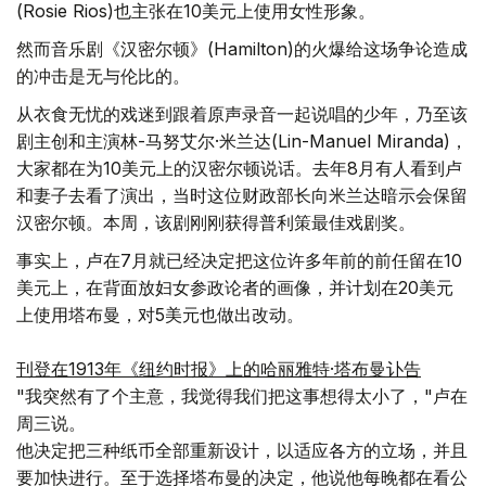
(Rosie Rios)也主张在10美元上使用女性形象。
然而音乐剧《汉密尔顿》(Hamilton)的火爆给这场争论造成
的冲击是无与伦比的。
从衣食无忧的戏迷到跟着原声录音一起说唱的少年，乃至该
剧主创和主演林-马努艾尔·米兰达(Lin-Manuel Miranda)，
大家都在为10美元上的汉密尔顿说话。去年8月有人看到卢
和妻子去看了演出，当时这位财政部长向米兰达暗示会保留
汉密尔顿。本周，该剧刚刚获得普利策最佳戏剧奖。
事实上，卢在7月就已经决定把这位许多年前的前任留在10
美元上，在背面放妇女参政论者的画像，并计划在20美元
上使用塔布曼，对5美元也做出改动。
刊登在1913年《纽约时报》上的哈丽雅特·塔布曼讣告
"我突然有了个主意，我觉得我们把这事想得太小了，"卢在
周三说。
他决定把三种纸币全部重新设计，以适应各方的立场，并且
要加快进行。至于选择塔布曼的决定，他说他每晚都在看公