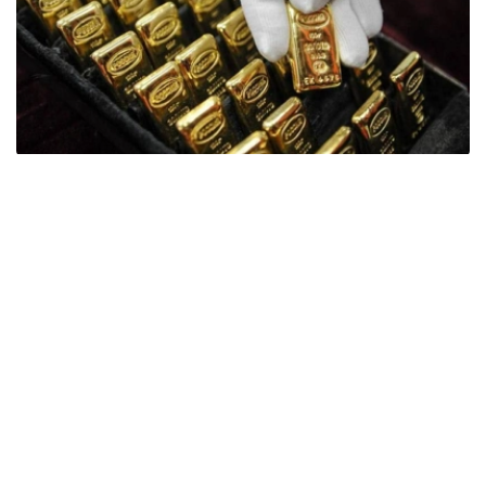
Фото: ӨзА
季度报告显示，哈萨克斯坦国家银行黄金储备增加了15吨。
波兰是2026年第二季度最大的黄金买家。该国在2026年第
二季度增加了51吨黄金储备。
中国购买了33吨黄金，乌兹别克斯坦购买了16吨，哈萨克
斯坦购买了15吨。约旦和捷克共和国的中央银行也分别增加
了6吨黄金储备。
全球各国央行在第二季度共购买了约289吨黄金，比2025年
同期增长了62%。去年同期，黄金购买量约为178吨。