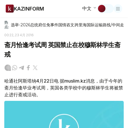
中文
KAZINFORM
热
选举-2026
总统府
任免
事件
国情咨文
跨里海国际运输路线/中间走
点:
00:22, 23 4月 2016
斋月恰逢考试周 英国禁止在校穆斯林学生斋
戒
哈通社阿斯塔纳4月22日电 据muslim.kz消息，由于今年的
斋月恰逢毕业考试周，英国各类学校中的穆斯林学生将被禁
止进行斋戒活动。