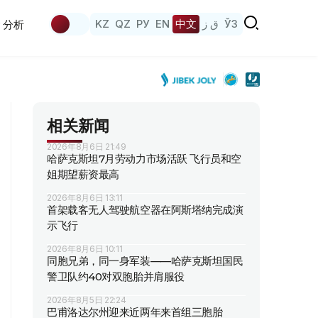
KZ
QZ
РУ
EN
中文
ق ز
ЎЗ
分析
相关新闻
2026年8月6日 21:49
哈萨克斯坦7月劳动力市场活跃 飞行员和空
姐期望薪资最高
2026年8月6日 13:11
首架载客无人驾驶航空器在阿斯塔纳完成演
示飞行
2026年8月6日 10:11
同胞兄弟，同一身军装——哈萨克斯坦国民
警卫队约40对双胞胎并肩服役
2026年8月5日 22:24
巴甫洛达尔州迎来近两年来首组三胞胎