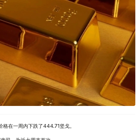
价格在一周内下跌了444.71坚戈。
元/盎司，为近七周来首次。