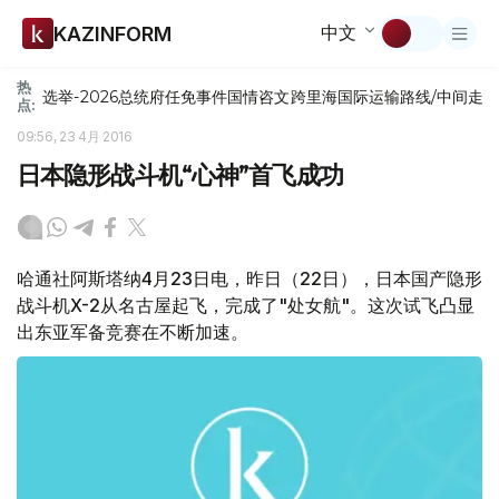
中文
KAZINFORM
热
选举-2026
总统府
任免
事件
国情咨文
跨里海国际运输路线/中间走
点:
09:56, 23 4月 2016
日本隐形战斗机“心神”首飞成功
哈通社阿斯塔纳4月23日电，昨日（22日），日本国产隐形
战斗机X-2从名古屋起飞，完成了"处女航"。这次试飞凸显
出东亚军备竞赛在不断加速。