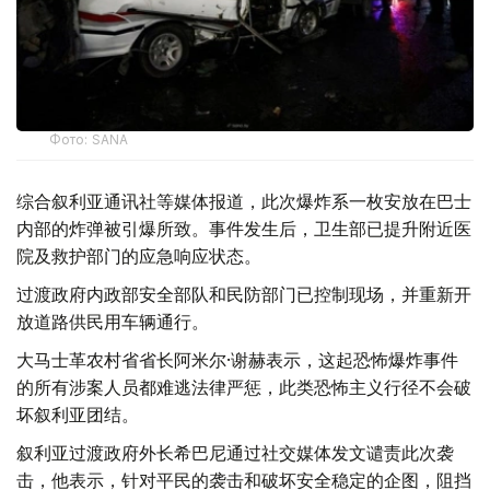
Фото: SANA
综合叙利亚通讯社等媒体报道，此次爆炸系一枚安放在巴士
内部的炸弹被引爆所致。事件发生后，卫生部已提升附近医
院及救护部门的应急响应状态。
过渡政府内政部安全部队和民防部门已控制现场，并重新开
放道路供民用车辆通行。
大马士革农村省省长阿米尔·谢赫表示，这起恐怖爆炸事件
的所有涉案人员都难逃法律严惩，此类恐怖主义行径不会破
坏叙利亚团结。
叙利亚过渡政府外长希巴尼通过社交媒体发文谴责此次袭
击，他表示，针对平民的袭击和破坏安全稳定的企图，阻挡