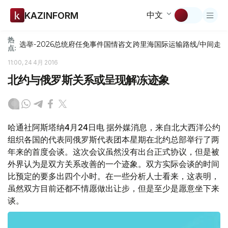
中文
KAZINFORM
热
选举-2026
总统府
任免
事件
国情咨文
跨里海国际运输路线/中间走
点:
11:00, 24 4月 2016
北约与俄罗斯关系或呈现解冻迹象
哈通社阿斯塔纳4月24日电 据外媒消息，来自北大西洋公约
组织各国的代表同俄罗斯代表团本星期在北约总部举行了两
年来的首度会谈。这次会议虽然没有出台正式协议，但是被
外界认为是双方关系改善的一个迹象。双方实际会谈的时间
比预定的要多出四个小时。在一些分析人士看来，这表明，
虽然双方目前还都不情愿做出让步，但是至少是愿意坐下来
谈。