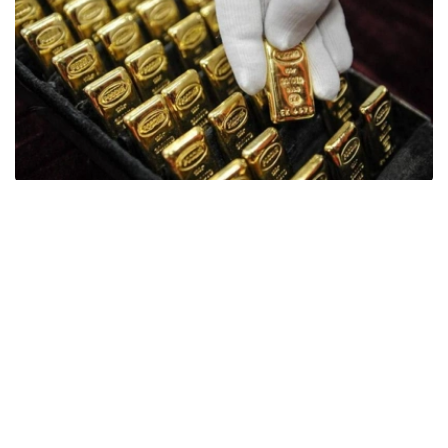
Фото: ӨзА
季度报告显示，哈萨克斯坦国家银行黄金储备增加了15吨。
波兰是2026年第二季度最大的黄金买家。该国在2026年第
二季度增加了51吨黄金储备。
中国购买了33吨黄金，乌兹别克斯坦购买了16吨，哈萨克
斯坦购买了15吨。约旦和捷克共和国的中央银行也分别增加
了6吨黄金储备。
全球各国央行在第二季度共购买了约289吨黄金，比2025年