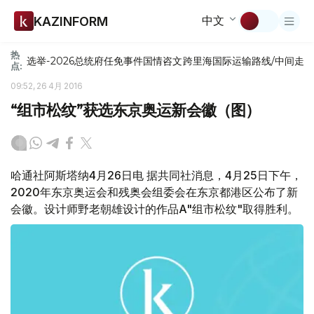
中文
KAZINFORM
热
选举-2026
总统府
任免
事件
国情咨文
跨里海国际运输路线/中间走
点:
09:52, 26 4月 2016
“组市松纹”获选东京奥运新会徽（图）
哈通社阿斯塔纳4月26日电 据共同社消息，4月25日下午，
2020年东京奥运会和残奥会组委会在东京都港区公布了新
会徽。设计师野老朝雄设计的作品A"组市松纹"取得胜利。