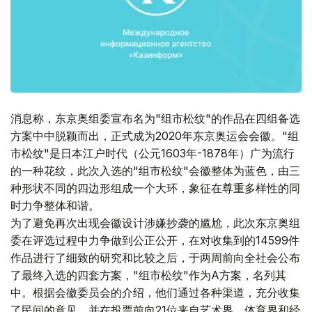
消息称，东京奥组委宣布名为"组市松纹"的作品在四组备选
方案中中脱颖而出，正式成为2020年东京奥运会会徽。"组
市松纹"是日本江户时代（公元1603年-1878年）广为流行
的一种花纹，此次入选的"组市松纹"会徽整体为蓝色，由三
种形状不同的四边形组成一个大环，象征在尊重多样性的同
时力争整体和谐。
为了避免再次出现会徽设计涉嫌抄袭的尴尬，此次东京奥组
委在评选过程中力争做到公正公开，在对收集到的14599件
作品进行了细致的研究和比较之后，于两周前向全社会公布
了最终入选的四套方案，"组市松纹"作为A方案，名列其
中。根据会徽委员会的介绍，他们通过各种渠道，充分收集
了民间的意见，并在投票前向21位来自艺术界、体育界和经