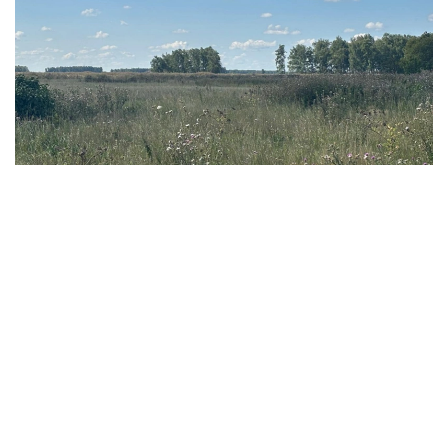
Фото: Ақерке Дәуренбекқызы/Kazinform
- 我们此前还曾在缅甸、老挝、越南等东南亚国家，
以及乌兹别克斯坦和吉尔吉斯斯坦等中亚国家采集蔬
菜作物遗传资源。此前项目积累的知识和经验，有助
于我们更加有效地在哈萨克斯坦开展研究。 - 她说。
科研人员表示，该项目并不追求短期经济效益，但从长期来
看，相关研究有望为培育抗病虫害、适应气候变化的农作物