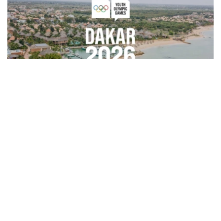
Фото: olympics.com
据哈萨克斯坦国家奥委会消息，首阶段售票于8月6日启
动，将持续至8月9日，其间仅面向Visa卡持卡人开放。自8
月10日起，所有公众均可购票。
门票可通过达喀尔2026官方票务平台在线购买。观众完成
注册后，可选择比赛项目和场次，并确定购票数量、完成支
付。组委会针对比赛、开闭幕式及球迷活动设置了不同类别
的门票。
普通比赛门票价格从1000西非法郎（约1.8美元）起。一日