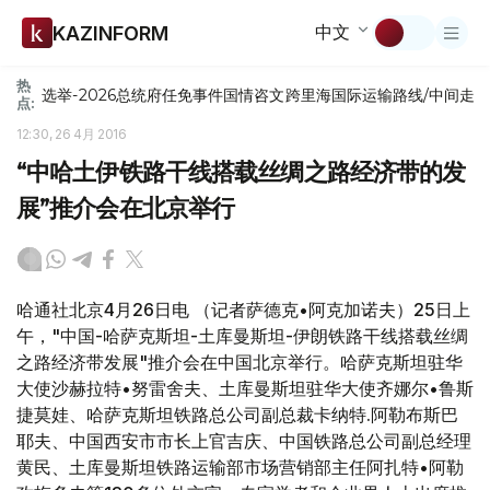
中文
KAZINFORM
热
选举-2026
总统府
任免
事件
国情咨文
跨里海国际运输路线/中间走
点:
12:30, 26 4月 2016
“中哈土伊铁路干线搭载丝绸之路经济带的发
展”推介会在北京举行
哈通社北京4月26日电 （记者萨德克•阿克加诺夫）25日上
午，"中国-哈萨克斯坦-土库曼斯坦-伊朗铁路干线搭载丝绸
之路经济带发展"推介会在中国北京举行。哈萨克斯坦驻华
大使沙赫拉特•努雷舍夫、土库曼斯坦驻华大使齐娜尔•鲁斯
捷莫娃、哈萨克斯坦铁路总公司副总裁卡纳特.阿勒布斯巴
耶夫、中国西安市市长上官吉庆、中国铁路总公司副总经理
黄民、土库曼斯坦铁路运输部市场营销部主任阿扎特•阿勒